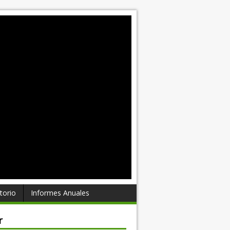
torio
Informes Anuales
r