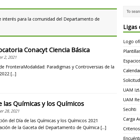
 de interés para la comunidad del Departamento de
Ligas 
Logo of
catoria Conacyt Ciencia Básica
Plantill
r 2, 2021
Espacio
 de FronteraModalidad: Paradigmas y Controversias de la
Calendar
 2022
[...]
Solicitu
UAM Izt
UAM Rec
e las Químicas y los Químicos
Secihti
r 28, 2021
Carga A
ción del Día de las Químicas y los Químicos 2021
ación de la Gaceta del Departamento de Química
[...]
Criteri
Encuént