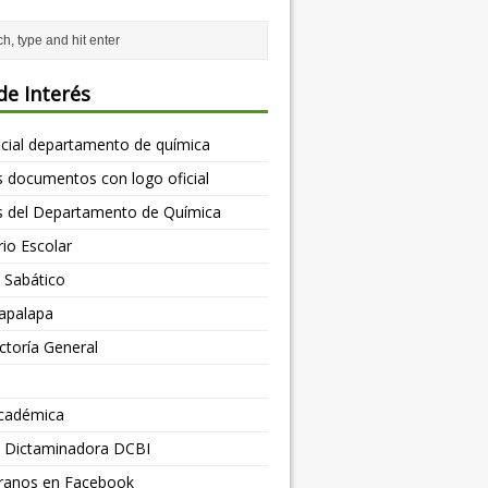
de Interés
icial departamento de química
as documentos con logo oficial
s del Departamento de Química
io Escolar
d Sabático
apalapa
toría General
cadémica
os Dictaminadora DCBI
ranos en Facebook