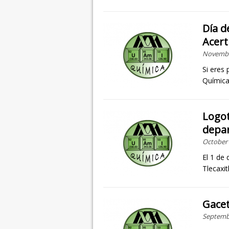
Día d
Acert
Novembe
Si eres
Química
Logot
depa
October 
El 1 de
Tlecaxi
Gacet
Septembe