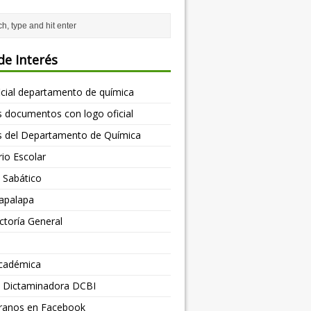
de Interés
icial departamento de química
as documentos con logo oficial
s del Departamento de Química
io Escolar
d Sabático
apalapa
toría General
cadémica
os Dictaminadora DCBI
ranos en Facebook