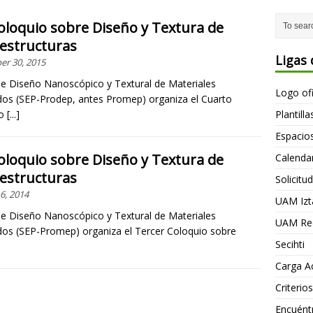
oloquio sobre Diseño y Textura de
estructuras
Ligas 
r 30, 2015
de Diseño Nanoscópico y Textural de Materiales
Logo of
os (SEP-Prodep, antes Promep) organiza el Cuarto
io
[...]
Plantill
Espacio
oloquio sobre Diseño y Textura de
Calendar
estructuras
Solicitu
6, 2014
UAM Izt
de Diseño Nanoscópico y Textural de Materiales
UAM Rec
os (SEP-Promep) organiza el Tercer Coloquio sobre
Secihti
Carga A
Criteri
Encuént