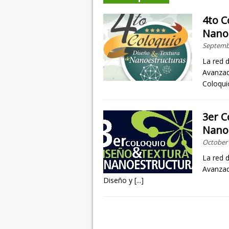
4to C
Nano
Septembe
La red 
Avanzad
Coloqu
3er C
Nano
October 
La red 
Avanzad
Diseño y
[...]