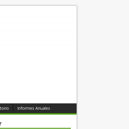
torio
Informes Anuales
r