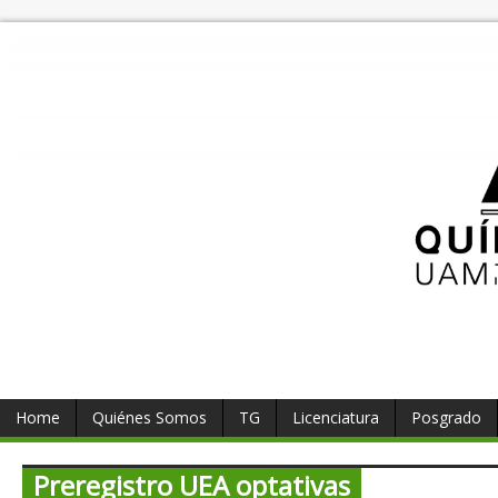
Home
Quiénes Somos
TG
Licenciatura
Posgrado
Preregistro UEA optativas