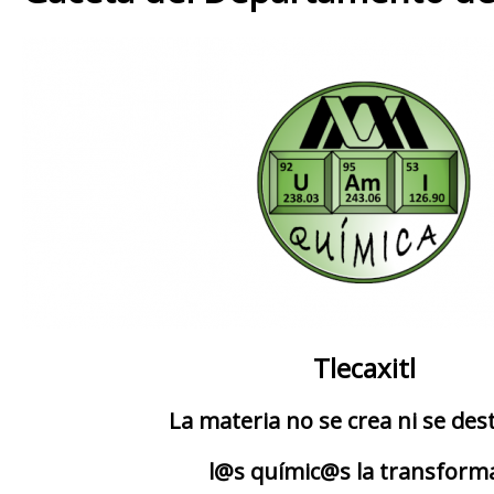
Tlecaxitl
La materia no se crea ni se de
l@s químic@s la transform