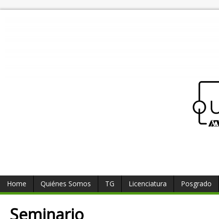
Home
Quiénes Somos
TG
Licenciatura
Posgrado
Seminario