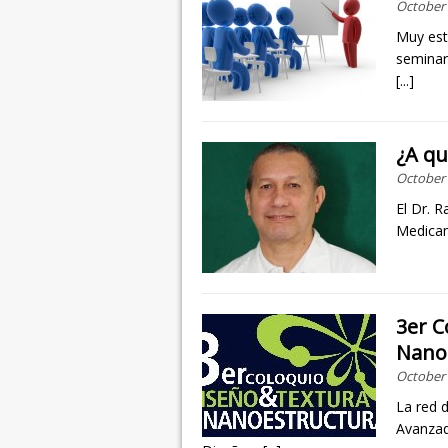
October 
Muy est
seminar
[...]
¿A qu
October 
El Dr. 
Medicam
3er C
Nano
October 
La red 
Avanzad