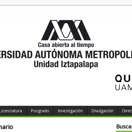
Licenciatura
Posgrado
Investigación
Divulgación
Direc
nario
Busca