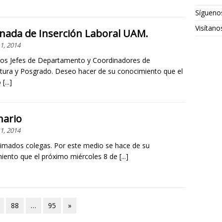
Sígueno
Visítan
rnada de Inserción Laboral UAM.
1, 2014
os Jefes de Departamento y Coordinadores de
atura y Posgrado. Deseo hacer de su conocimiento que el
o
[...]
nario
1, 2014
imados colegas. Por este medio se hace de su
iento que el próximo miércoles 8 de
[...]
88
…
95
»