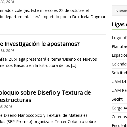
20, 2014
imados colegas. Este miercoles 22 de octubre el
io departamental será impartido por la Dra. Icela Dagmar
Ligas 
Logo of
e investigación le apostamos?
Plantill
13, 2014
Espacio
Rafael Zubillaga presentará el tema ‘Diseño de Nuevos
Calendar
entos Basado en la Estructura de los
[...]
Solicitu
UAM Izt
UAM Rec
oloquio sobre Diseño y Textura de
estructuras
Secihti
6, 2014
Carga A
de Diseño Nanoscópico y Textural de Materiales
Criteri
os (SEP-Promep) organiza el Tercer Coloquio sobre
Encuént