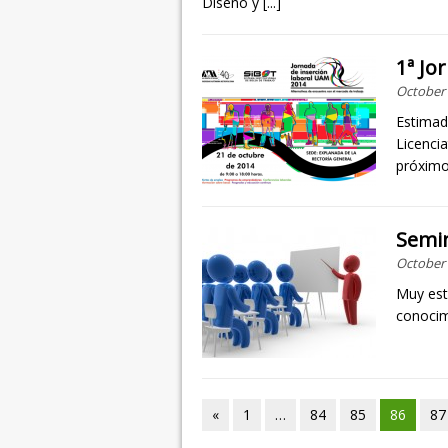
Diseño y
[...]
1ª Jo
October 
Estimad
Licenci
próxim
Semi
October 
Muy est
conocim
«
1
…
84
85
86
87