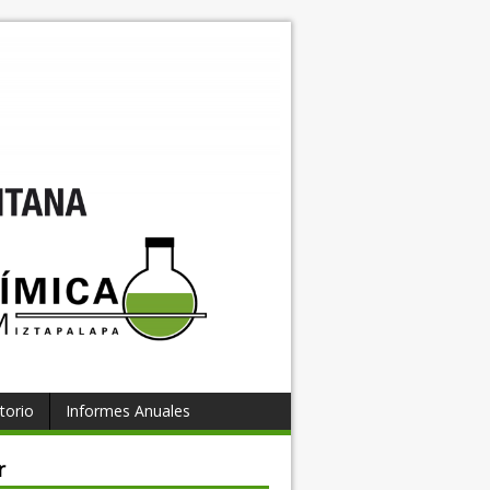
torio
Informes Anuales
r