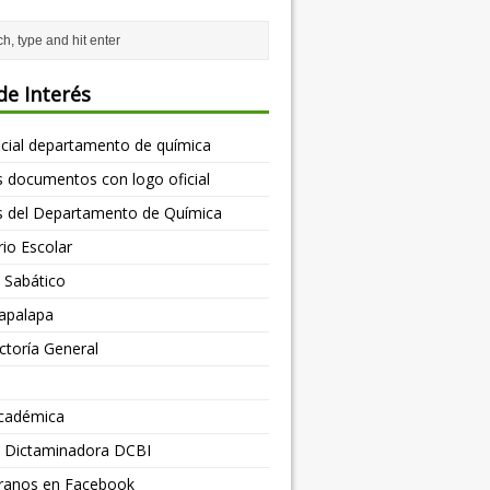
de Interés
icial departamento de química
as documentos con logo oficial
s del Departamento de Química
io Escolar
d Sabático
apalapa
toría General
cadémica
os Dictaminadora DCBI
ranos en Facebook