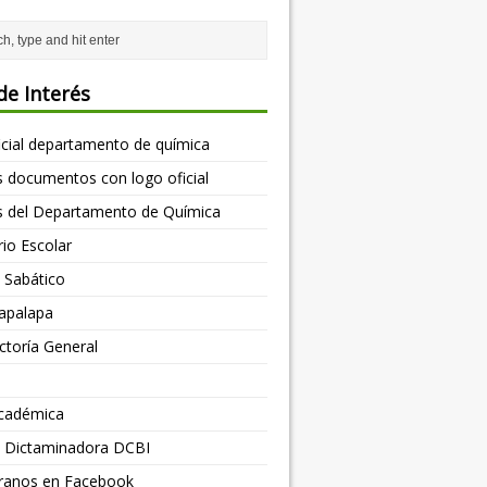
de Interés
icial departamento de química
as documentos con logo oficial
s del Departamento de Química
io Escolar
d Sabático
apalapa
toría General
cadémica
os Dictaminadora DCBI
ranos en Facebook