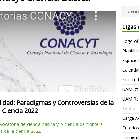
Ligas 
Logo of
Plantill
Espacio
Calendar
Solicitu
UAM Izt
UAM Rec
idad: Paradigmas y Controversias de la
Secihti
Ciencia 2022
Carga A
vocatoria-de-
ciencia-basica-y-o-ciencia-de-
frontera-
Criteri
s-de-la-ciencia-
2022
Encuént