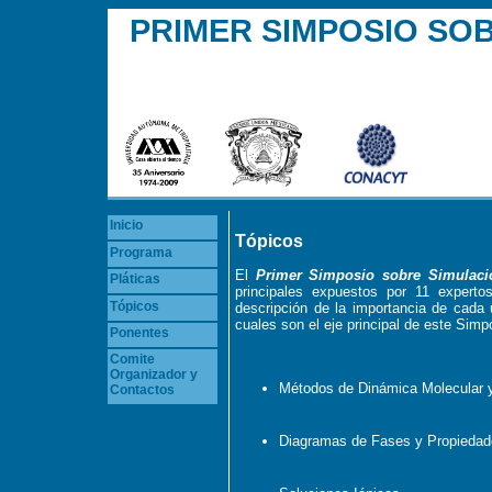
PRIMER SIMPOSIO SO
Inicio
Tópicos
Programa
El
Primer Simposio sobre Simulaci
Pláticas
principales expuestos por 11 expert
Tópicos
descripción de la importancia de cada
cuales son el eje principal de este Simp
Ponentes
Comite
Organizador y
Métodos de Dinámica Molecular 
Contactos
Diagramas de Fases y Propiedade