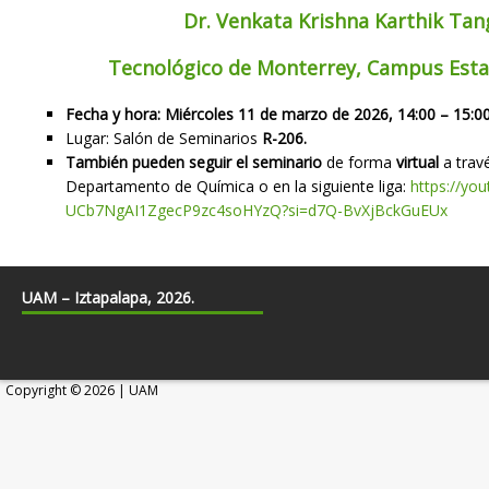
Dr. Venkata Krishna Karthik Tan
Tecnológico de Monterrey, Campus Esta
Fecha y hora: Miércoles 11 de marzo de 2026, 14:00 – 15:00
Lugar: Salón de Seminarios
R-206.
También pueden seguir el seminario
de forma
virtual
a trav
Departamento de Química o en la siguiente liga:
https://yo
UCb7NgAI1ZgecP9zc4soHYzQ?si=
d7Q-BvXjBckGuEUx
UAM – Iztapalapa, 2026.
Copyright © 2026 | UAM