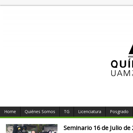
Home
Quiénes Somos
TG
Licenciatura
Posgrado
Seminario 16 de Julio de