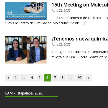
15th Meeting on Molecul
June 22, 2025
El Departamento de Química los inv
15to Encuentro de Simulación Molecular: Desde
[...]
¡Tenemos nueva química
June 22, 2025
¡Con gran entusiasmo, el Departam
felicita a la Dra. Lucero González Se
«
1
…
4
5
6
7
8
…
95
»
UAM – Iztapalapa, 2026.